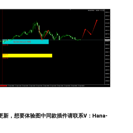
0更新，
想要
体验图中
同款插件请联系V：
Hana-