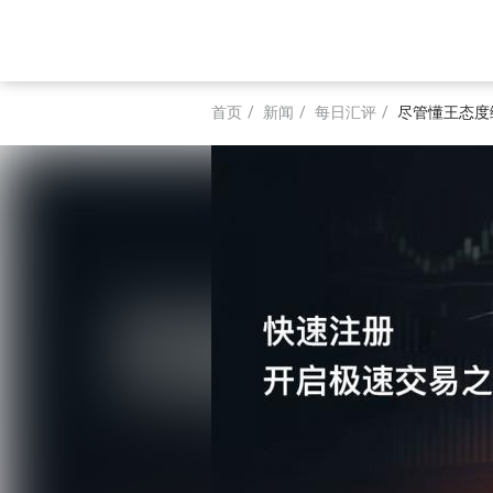
跳
转
Main
到
主
navigation
要
首页
新闻
每日汇评
尽管懂王态度
内
面
容
包
屑