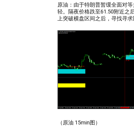
原油
：
由于特朗普暂缓全面对等
轻。隔夜价格跌至61.50附近
上突破横盘区间之后，寻找寻求
（
原油
15
min图）