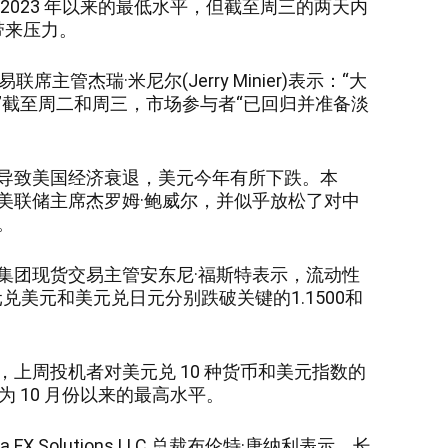
2023 年以来的最低水平，但截至周三的两天内
带来压力。
席主管杰瑞·米尼尔(Jerry Minier)表示：“大
”截至周二和周三，市场参与者“已回归并准备淡
导致美国经济衰退，美元今年有所下跌。本
美联储主席杰罗姆·鲍威尔，并似乎放松了对中
。
集团现货交易主管安东尼·福斯特表示，流动性
兑美元和美元兑日元分别跌破关键的1.1500和
上周投机者对美元兑 10 种货币和美元指数的
为 10 月份以来的最高水平。
FX Solutions LLC 总裁布伦特·唐纳利表示，长