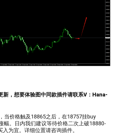
0更新，
想要
体验图中
同款插件请联系V：
Hana-
价格触及18865之后，在18757挂buy
波涨幅。日内我们建议等待价格二次上破18880-
区买入为宜。详细位置请咨询插件。