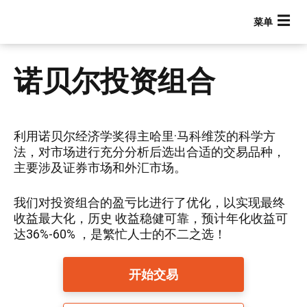
跳
转
到
主
要
诺贝尔投资组合
内
容
利用诺贝尔经济学奖得主哈里·马科维茨的科学方
法，对市场进行充分分析后选出合适的交易品种，
主要涉及证券市场和外汇市场。
我们对投资组合的盈亏比进行了优化，以实现最终
收益最大化，历史 收益稳健可靠，预计年化收益可
达36%-60% ，是繁忙人士的不二之选！
Main navigation
开始交易