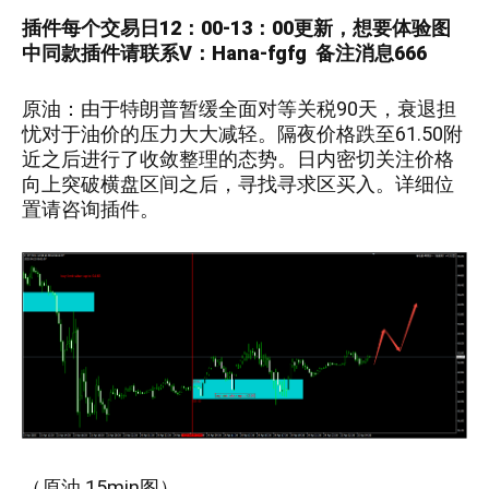
插件每个交易日12：00-13：00更新，
想要
体验图
中
同款插件请联系V：
Hana-fgfg
备注消息666
原油
：
由于特朗普暂缓全面对等关税90天，衰退担
忧对于油价的压力大大减轻。隔夜价格跌至61.50附
近之后进行了收敛整理的态势。日内密切关注价格
向上突破横盘区间之后，寻找寻求区买入。详细位
置请咨询插件。
（
原油
15
min图）