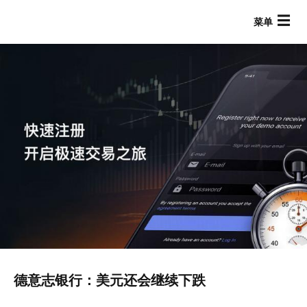
跳
转
到
主
要
内
容
Main navigation
德意志银行：美元还会继续下跌