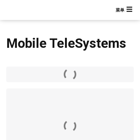
跳
转
到
主
要
Mobile TeleSystems
内
容
Main navigation