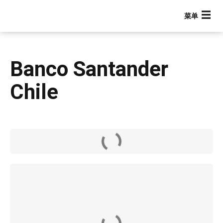
跳
转
到
主
要
Banco Santander
内
容
Chile
Main navigation