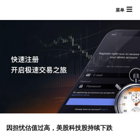
跳
转
到
主
要
内
容
Main navigation
因担忧估值过高，美股科技股持续下跌