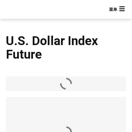
跳
转
到
主
要
U.S. Dollar Index
内
容
Future
Main navigation