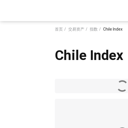
跳
转
Main
到
主
navigation
要
首页
交易资产
指数
Chile Index
内
面
容
包
Chile Index
屑